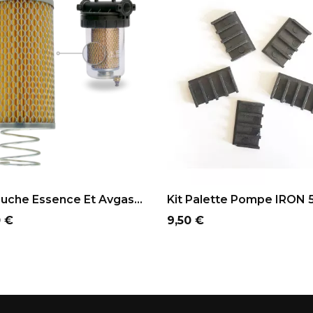
OUTER AU PANIER
AJOUTER AU PANIER
uche Essence Et Avgas...
Kit Palette Pompe IRON 5
Prix
0 €
9,50 €