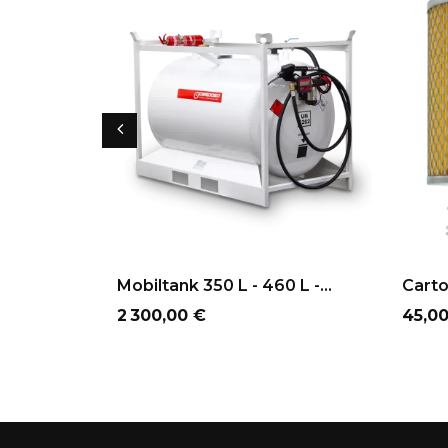
AJOUTER AU PANIER
AJ
Mobiltank 350 L - 460 L -...
Carto
Prix
Prix
2 300,00 €
45,0