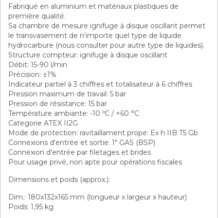
Fabriqué en aluminium et matériaux plastiques de
Compteur mécanique MG80A
première qualité.
Sa chambre de mesure ignifuge à disque oscillant permet
fiche de renseignement compteur mécanique MG80A
le transvasement de n'importe quel type de liquide
Référence
32340
hydrocarbure (nous consulter pour autre type de liquides).
Téléchargement (452.83KB)
Structure compteur: ignifuge à disque oscillant
Fiche technique
Débit: 15-90 l/min
Précision: ±1%
Fluides
Avgas 100 100LL
Indicateur partiel à 3 chiffres et totalisateur à 6 chiffres
Essences
Pression maximum de travail: 5 bar
Pression de résistance: 15 bar
Débit
90 L/min
Température ambiante: -10 ºC / +60 °C
Categorie ATEX II2G
Mode de protection: ravitaillament prope: Ex h IIB T5 Gb
Largeur
18.00 Cm
Connexions d'entrée et sortie: 1" GAS (BSP)
Connexion d'entrée par filetages et brides
Hauteur
16.00 Cm
Pour usage privé, non apte pour opérations fiscales
Dimensions et poids (approx.):
Profondeur
13.00 Cm
Dim.: 180x132x165 mm (longueur x largeur x hauteur)
Masse
1.95 Kg
Poids: 1,95 kg