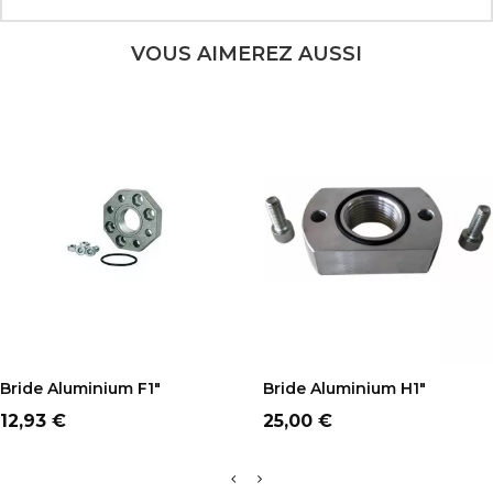
VOUS AIMEREZ AUSSI
AJOUTER AU PANIER
AJOUTER AU PANIER
Bride Aluminium F1"
Bride Aluminium H1"
Prix
Prix
12,93 €
25,00 €