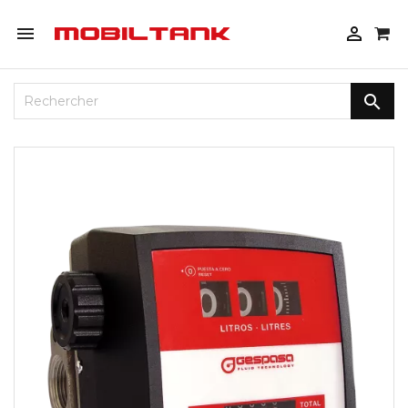


