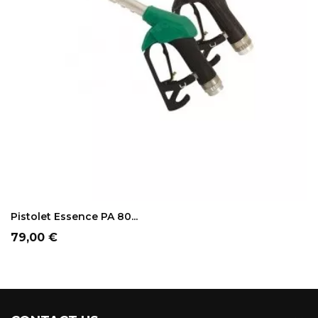
AJOUTER AU PANIER
Pistolet Essence PA 80...
Prix
79,00 €