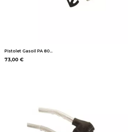
AJOUTER AU PANIER
Pistolet Gasoil PA 80...
Prix
73,00 €