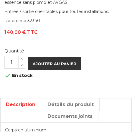
essence sans plomb et AVGAS.
Entrée / sortie orientables pour toutes installations.
Référence
32340
140,00 €
TTC
Quantité
AJOUTER AU PANIER
En stock

Description
Détails du produit
Documents joints
TÉLÉCHARGEMENT
Corps en aluminium