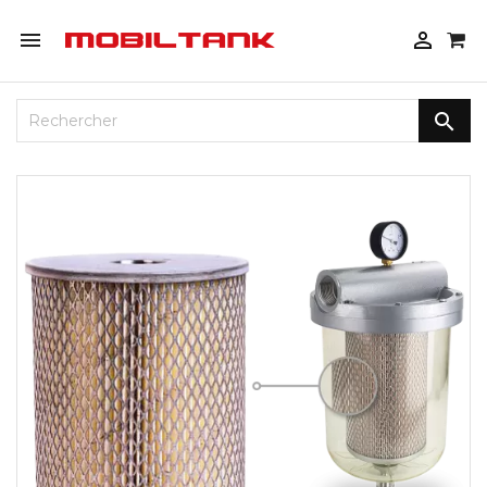


