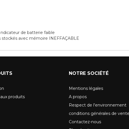
Diesel
Gasoil
ndicateur de batterie faible
Jet A A1
itres stockés avec mémoire INEFFAÇABLE
Kérosène
15 À 400 L/min
19.00 Cm
UITS
NOTRE SOCIÉTÉ
14.00 Cm
son
Mentions légales
aux produits
A propos
15.00 Cm
Respect de l'environnement
4.50 Kg
conditions générales de vent
Contactez-nous