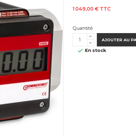
1 049,00 €
TTC
Quantité
AJOUTER AU P
En stock
