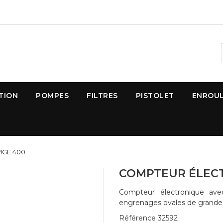
UTION
POMPES
FILTRES
PISTOLET
ENROU
MGE 400
COMPTEUR ÉLEC
Compteur électronique av
engrenages ovales de grande 
Référence
32592