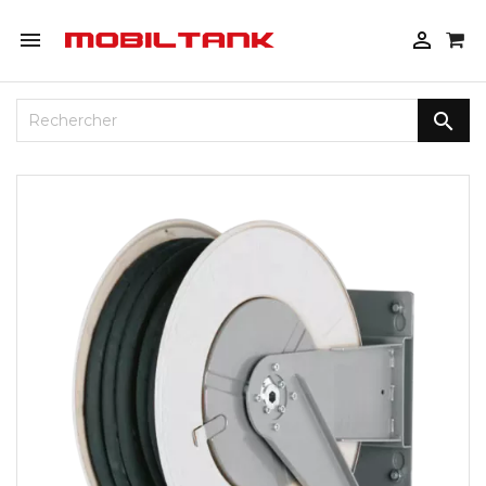


