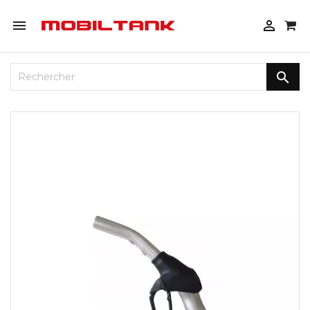


