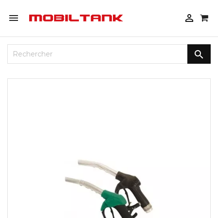


