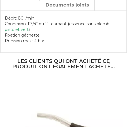
Documents joints
TÉLÉCHARGEMENT
Débit: 80 l/min
Connexion: F3/4" ou 1" tournant (essence sans plomb ·
PA 80 schéma
pistolet vert
)
Fixation gâchette
vue éclatée des pièces détachées du pistolet automatique
Pression max.: 4 bar
PA80 Mobiltank
Référence
42251
Téléchargement (329.26KB)
Fiche technique
LES CLIENTS QUI ONT ACHETÉ CE
PRODUIT ONT ÉGALEMENT ACHETÉ...
Fluides
Essences
Largeur
15.00 Cm
Hauteur
45.00 Cm
Profondeur
6.00 Cm
Masse
2.00 Kg