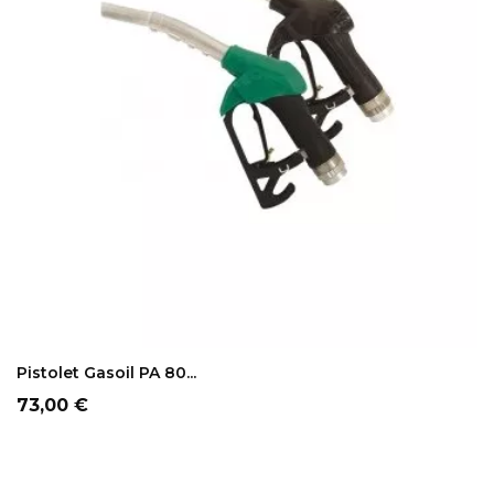
AJOUTER AU PANIER
Pistolet Gasoil PA 80...
Prix
73,00 €