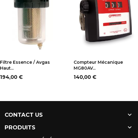
AJOUTER AU PANIER
AJOUTER AU PANIER
Filtre Essence / Avgas
Compteur Mécanique
Haut...
MG80AV...
Prix
Prix
194,00 €
140,00 €

CONTACT US

PRODUITS