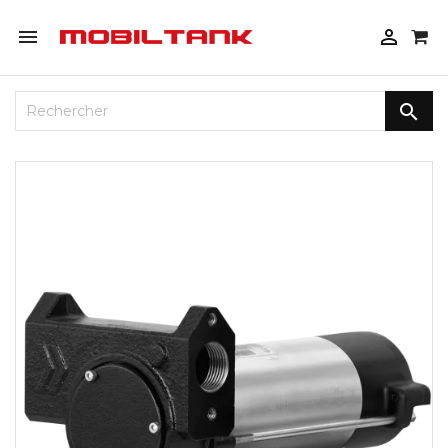


