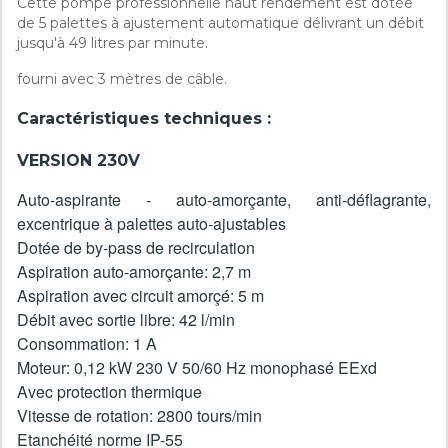
Cette pompe professionnelle haut rendement est dotée
Référence
10230
de 5 palettes à ajustement automatique délivrant un débit
jusqu'à 49 litres par minute.
Fiche technique
fourni avec 3 mètres de câble.
Fluides
Essences
Caractéristiques techniques :
Gasoil
VERSION 230V
Certification ATEX
Oui
Auto-aspirante - auto-amorçante, anti-déflagrante,
Largeur
16.00 Cm
excentrique à palettes auto-ajustables
Dotée de by-pass de recirculation
Hauteur
15.00 Cm
Aspiration auto-amorçante: 2,7 m
Aspiration avec circuit amorçé: 5 m
Profondeur
26.00 Cm
Débit avec sortie libre: 42 l/min
Consommation: 1 A
Masse
8.00 Kg
Moteur: 0,12 kW 230 V 50/60 Hz monophasé EExd
Avec protection thermique
Vitesse de rotation: 2800 tours/min
Etanchéité norme IP-55